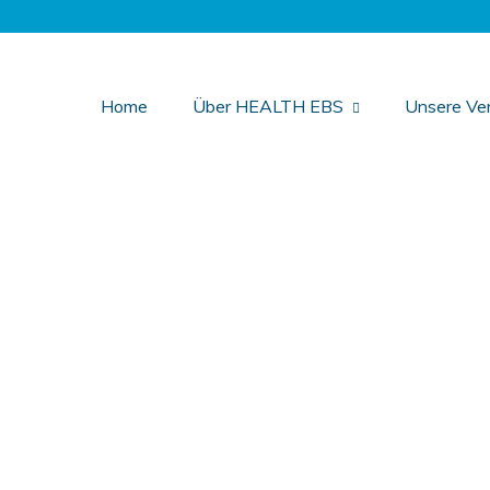
Home
Über HEALTH EBS
Unsere Ver
Benutzername oder E-Mail
Passwort
Angemeldet bleiben