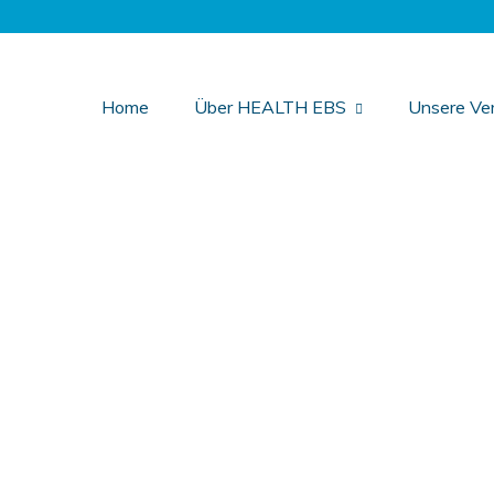
Home
Über HEALTH EBS
Unsere Ver
Benutzername oder E-Mail
Passwort
Angemeldet bleiben